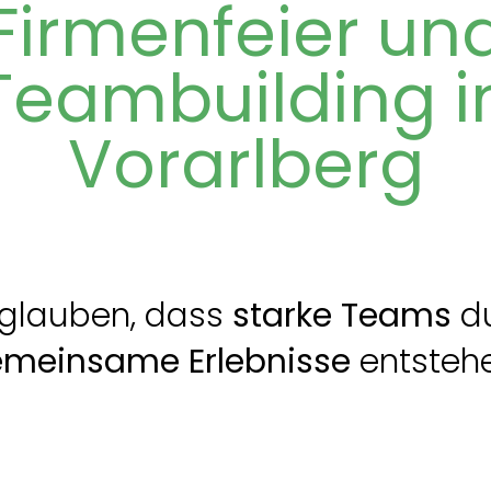
Firmenfeier un
Teambuilding i
Vorarlberg
 glauben, dass
starke Teams
d
meinsame Erlebnisse
entsteh