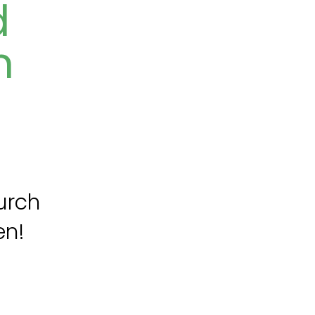
d
n
urch
en!